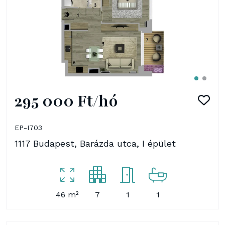
295 000 Ft/hó
EP-I703
1117 Budapest, Barázda utca, I épület
46 m²
7
1
1