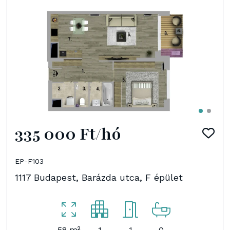
335 000 Ft/hó
EP-F103
1117 Budapest, Barázda utca, F épület
58 m²
1
1
0