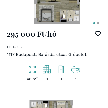
295 000 Ft/hó
EP-G308
1117 Budapest, Barázda utca, G épület
46 m²
3
1
1