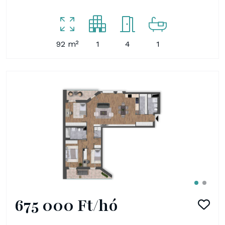
92 m²
1
4
1
675 000 Ft/hó