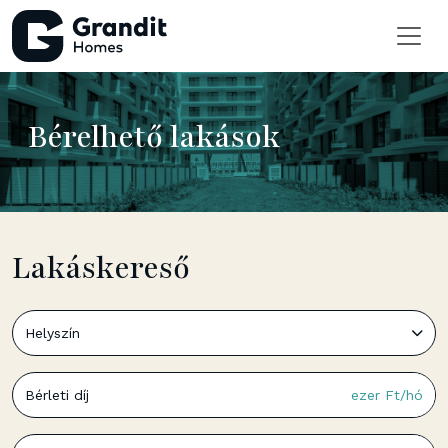
Bérelhető lakások
Lakáskereső
Helyszín
ezer Ft/hó