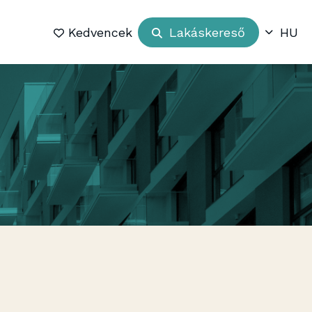
Kedvencek
Lakáskereső
HU