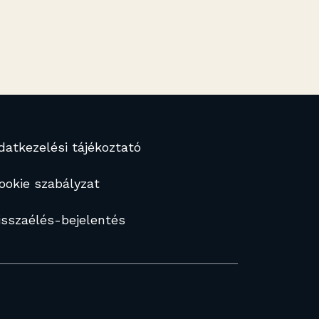
datkezelési tájékoztató
ookie szabályzat
isszaélés-bejelentés