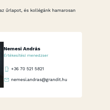
 az űrlapot, és kollégánk hamarosan
Nemesi András
Értékesítési menedzser
+36 70 521 5821
nemesi.andras@grandit.hu