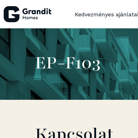
Kedvezményes ajánlata
EP-F103
Kapcsolat