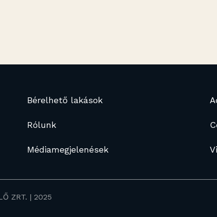
Bérelhető lakások
A
Rólunk
C
Médiamegjelenések
V
Ő ZRT. | 2025